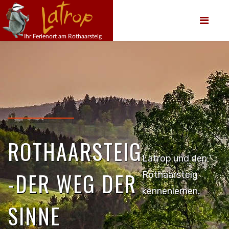
ROTHAARSTEIG
Latrop und den
-DER WEG DER
Rothaarsteig
kennenlernen.
SINNE